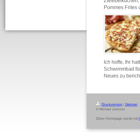
Zwiebelkuchen, 
Pommes Frites u
Ich hoffe, Ihr h
Schwimmbad für 
Neues zu bericht
Druckversion
|
Sitemap
© Michael Jackson
Diese Homepage wurde mit