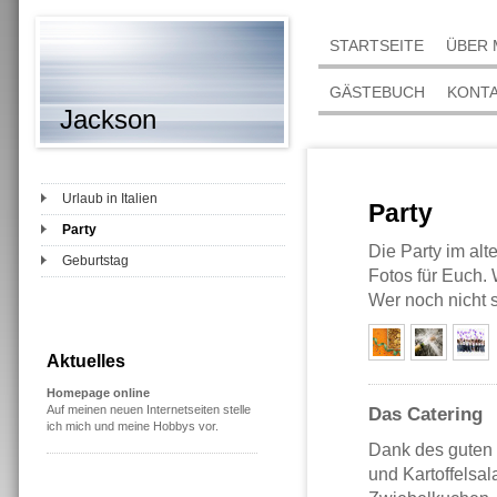
STARTSEITE
ÜBER 
GÄSTEBUCH
KONT
Jackson
Urlaub in Italien
Party
Party
Die Party im alt
Geburtstag
Fotos für Euch. 
Wer noch nicht s
Aktuelles
Homepage online
Auf meinen neuen Internetseiten stelle
Das Catering
ich mich und meine Hobbys vor.
Dank des guten 
und Kartoffelsa